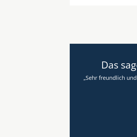
Das sag
ufrieden, sei es die
„Sehr freundlich und
en und ihre Arbeit sehr gut
en die Ärzte sehr