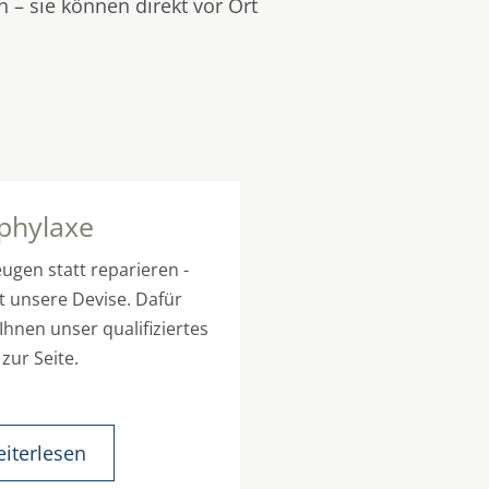
 – sie können direkt vor Ort
phylaxe
Zahnersatz
ugen statt reparieren -
Zahnersatz soll sich natür
st unsere Devise. Dafür
und harmonisch Ihrem
Ihnen unser qualifiziertes
Erscheinungsbild einfüge
zur Seite.
iterlesen
weiterlesen