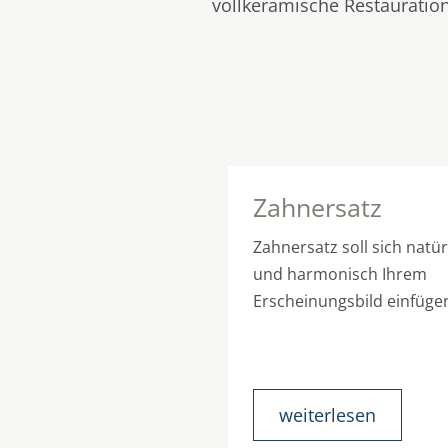
vollkeramische Restauration
phylaxe
Zahnersatz
ugen statt reparieren -
Zahnersatz soll sich natür
t unsere Devise. Dafür
und harmonisch Ihrem
Ihnen unser qualifiziertes
Erscheinungsbild einfüge
zur Seite.
iterlesen
weiterlesen